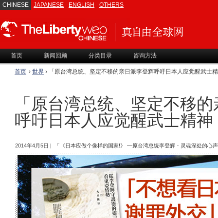
CHINESE
JAPANESE
ENGLISH
OTHERS
首页
新闻回顾
分类目录
咨询方法
首页
›
世界
› 「原台湾总统、坚定不移的亲日派李登辉呼吁日本人应觉醒武士
「原台湾总统、坚定不移的
呼吁日本人应觉醒武士精神
2014年4月5日 | 「《日本应做个像样的国家!》 ―原台湾总统李登辉・灵魂深处的