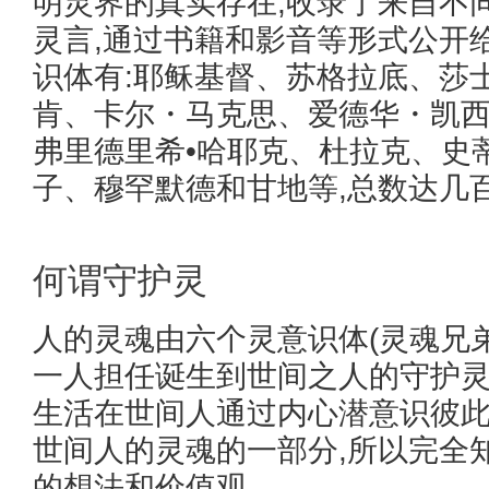
明灵界的真实存在,收录了来自不
灵言,通过书籍和影音等形式公开
识体有:耶稣基督、苏格拉底、莎
肯、卡尔・马克思、爱德华・凯
弗里德里希•哈耶克、杜拉克、史
子、穆罕默德和甘地等,总数达几
何谓守护灵
人的灵魂由六个灵意识体(灵魂兄弟
一人担任诞生到世间之人的守护
生活在世间人通过内心潜意识彼
世间人的灵魂的一部分,所以完全
的想法和价值观。