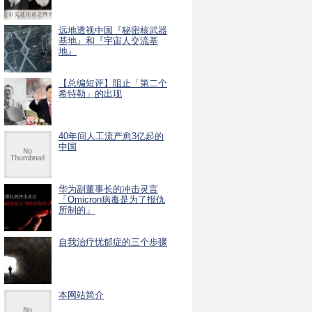
远地透视中国『秘密核武器
基地』和『宇宙人交流基
地』
【总编短评】阻止「第二个
希特勒」的出现
40年间人工流产愈3亿起的
中国
华为副董事长的冲击灵言
「Omicron病毒是为了报仇
所制的」
自我治疗忧郁症的三个步骤
本网站简介