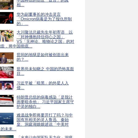
中国神话的创世「盘古」的真
相...
华为副董事长的冲击灵言
「Omicron病毒是为了报仇所制
的」...
大川隆法总裁先生年初寄语 以
「对神佛抱持信仰心之国」
VS「无神论、唯物论之国」的对
造，将中国彻底...
世间的地狱是如何被创造出来
的？...
世界尚未知晓之 中国的恐怖真面
目...
习近平被「暗黑」的外星人入
侵...
特朗普总统的病毒感染「是我计
画要暗杀他」 习近平国家主席守
护灵的独白...
难道战争即将要开打了吗？与中
国有所相关的灵人鲁迅、秦始
皇、洞庭湖娘娘述说「中美对
的未来...
「水患让中国军队无力化」洞庭