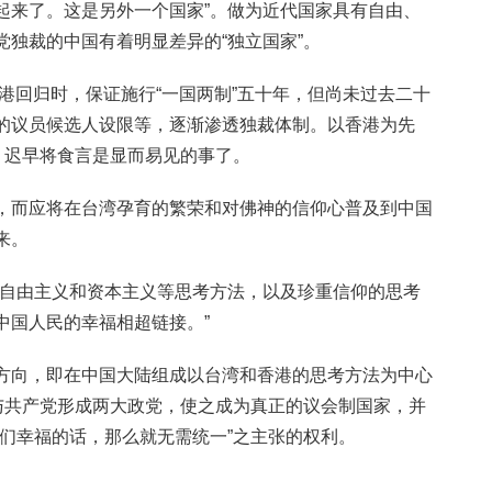
起来了。这是另外一个国家”。做为近代国家具有自由、
独裁的中国有着明显差异的“独立国家”。
香港回归时，保证施行“一国两制”五十年，但尚未过去二十
的议员候选人设限等，逐渐渗透独裁体制。以香港为先
，迟早将食言是显而易见的事了。
，而应将在台湾孕育的繁荣和对佛神的信仰心普及到中国
来。
、自由主义和资本主义等思考方法，以及珍重信仰的思考
中国人民的幸福相超链接。”
方向，即在中国大陆组成以台湾和香港的思考方法为中心
少与共产党形成两大政党，使之成为真正的议会制国家，并
我们幸福的话，那么就无需统一”之主张的权利。