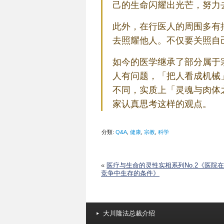
己的生命闪耀出光芒，努力
此外，在行医人的周围多有
去照耀他人。不仅要关照自
如今的医学继承了部分属于
人有问题，「把人看成机械
不同，实质上「灵魂与肉体
家认真思考这样的观点。
分類:
Q&A
,
健康
,
宗教
,
科学
«
医疗与生命的灵性实相系列No.2《医院在
竞争中生存的条件》
大川隆法总裁介绍