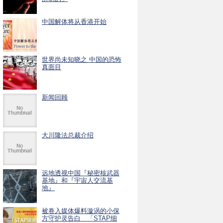
中国解体将从香港开始
世界尚未知晓之 中国的恐怖
真面目
新闻回顾
大川隆法总裁介绍
远地透视中国『秘密核武器
基地』和『宇宙人交流基
地』
被卷入媒体爆料漩涡的小保
方守护灵告白 「STAP细