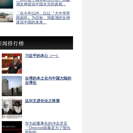
湖女神述说中国水灾的真相...
「在今年以内，以让『大中华帝
国崩坏』为目标」洞庭湖的女神
述说中国的未来...
习近平的本心（一）
台湾的本土化与中国大陆的
台湾化
达尔文进化论之终焉
华为副董事长的冲击灵言
「Omicron病毒是为了报仇
所制的」