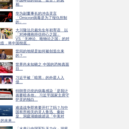
中国神话的创世「盘古」的真
相...
华为副董事长的冲击灵言
「Omicron病毒是为了报仇所制
的」...
大川隆法总裁先生年初寄语 以
「对神佛抱持信仰心之国」
VS「无神论、唯物论之国」的对
造，将中国彻底...
世间的地狱是如何被创造出来
的？...
世界尚未知晓之 中国的恐怖真面
目...
习近平被「暗黑」的外星人入
侵...
特朗普总统的病毒感染「是我计
画要暗杀他」 习近平国家主席守
护灵的独白...
难道战争即将要开打了吗？与中
国有所相关的灵人鲁迅、秦始
皇、洞庭湖娘娘述说「中美对
的未来...
「水患让中国军队无力化」洞庭