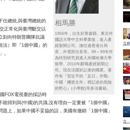
下任總統,與臺灣總統的
相馬勝
邦交正常化與臺灣斷交以
1956年，出生於青森縣。東京外
立刻向特朗普團隊抗議
國語大學中文科畢業後，進入產
立构
說法）即『1個中國』的
經新聞公司。擔任過香港分局
長，外電部次長等。98～99年作
」。
為特別研究員進入米國哈佛大學
留學。2010年辭職產經新聞公
司。現在活躍於記者的職業。著
作有『習近平的「反日」作戰-
中國「機密文件」裡記述的危險
的野心』(小學館)等多項書籍。
美國FOX電視臺的採訪時
能得到與(中國)的共識,沒有理由一定要被『1個中國』
問題上，如果中國不妥協的話，美國有撤銷「1個中國」
立」