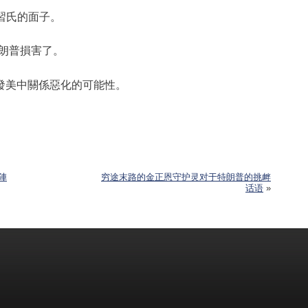
習氏的面子。
朗普損害了。
發美中關係惡化的可能性。
陣
穷途末路的金正恩守护灵对于特朗普的挑衅
话语
»