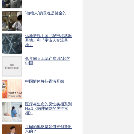
“植物人”的灵魂是健全的
远地透视中国『秘密核武器
基地』和『宇宙人交流基
地』
40年间人工流产愈3亿起的
中国
中国解体将从香港开始
医疗与生命的灵性实相系列
No.1《病理解剖的灵性实
相》
世间的地狱是如何被创造出
来的？