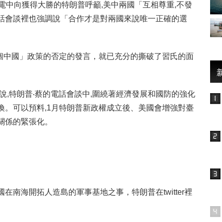
電中向獲得大勝的特朗普呼籲,美中兩國「互相尊重,不發
話會談裡也強調說「合作才是對兩國來說唯一正確的選
1個中國」政策的否定的發言，就已充分的撕破了習氏的面
說,特朗普‧蔡的電話會談中,圍繞著經濟發展和國防的強化
換。可以預料,1月特朗普新政權成立後、美國會增強對臺
關係的緊張化。
南海開拓人造島的軍事基地之事，特朗普在twitter裡