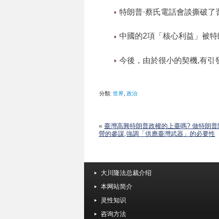
特朗普·蔡氏電話會談撕破了
中國的2項「核心利益」被特
今後，由於很小的契機,有引
分類:
世界
,
政治
«
臺灣高興特朗普政權的上臺嗎? 做特朗普
營的參謀,強調「供應臺灣武器」的必要性
大川隆法总裁介绍
本网站简介
灵性知识
咨询方法