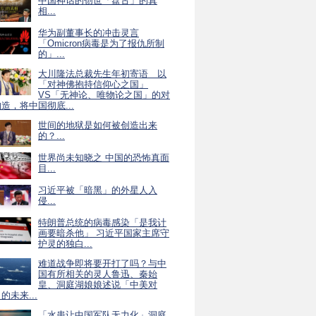
中国神话的创世「盘古」的真
相...
华为副董事长的冲击灵言
「Omicron病毒是为了报仇所制
的」...
大川隆法总裁先生年初寄语 以
「对神佛抱持信仰心之国」
VS「无神论、唯物论之国」的对
造，将中国彻底...
世间的地狱是如何被创造出来
的？...
世界尚未知晓之 中国的恐怖真面
目...
习近平被「暗黑」的外星人入
侵...
特朗普总统的病毒感染「是我计
画要暗杀他」 习近平国家主席守
护灵的独白...
难道战争即将要开打了吗？与中
国有所相关的灵人鲁迅、秦始
皇、洞庭湖娘娘述说「中美对
的未来...
「水患让中国军队无力化」洞庭