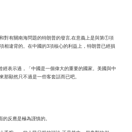
談和對有關南海問題的特朗普的發言,在意義上是與第①項
③項相違背的。在中國的3項核心的利益上，特朗普已經損
曾經表示過，「中國是一個偉大的重要的國家。美國與中
看來那顯然只不過是一些客套話而已吧。
面的反應是極為謹慎的。