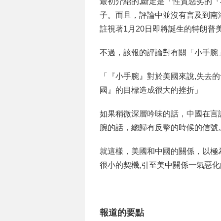
最初介紹的,斷定是「性質惡劣的
子。而且，評論中並沒有言及到南
註視著1月20日即將誕生的特朗普
不過，該報的評論對有關「小手腕
「『小手腕』對於美國來說,失去
國』的目標造成很大的挫折」
如果稍微深層吟味的話，中國在言
腕的話，總歸有反擊的時候的信號
就這樣，美國和中國的關係，以極
很小的契機,引至美中關係一氣惡
報道的要點