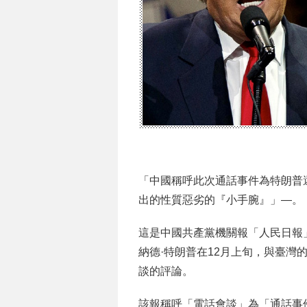
「中國稱呼此次通話事件為特朗普
出的性質惡劣的『小手腕』」—。
這是中國共產黨機關報「人民日報
納德·特朗普在12月上旬，與臺灣
談的評論。
該報稱呼「電話會談」為「通話事