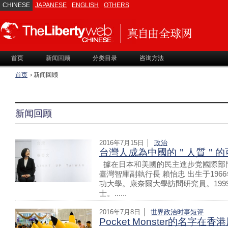
CHINESE
JAPANESE
ENGLISH
OTHERS
首页
新闻回顾
分类目录
咨询方法
首页
› 新闻回顾
新闻回顾
2016年7月15日 │
政治
台灣人成為中國的＂人質＂的
據在日本和美國的民主進步党國際部
臺灣智庫副執行長 賴怡忠 出生于196
功大學。康奈爾大學訪問研究員。19
士。......
2016年7月8日 │
世界
政治
时事短评
Pocket Monster的名字