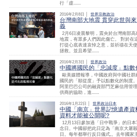
行「虛......
2016年2月8日 │
世界
宗教
政治
台灣南部大地震 貫穿此世與
義
2月6日凌晨黎明，震央於台灣南部高
地震，有眾多人們因此傷亡。 對於在
打從心底表達哀悼之意，並祈禱在天
拯救。並且希望......
2016年2月3日 │
世界
政治
中國將國民的「忠誠度」點數
歐美媒體報導，中國政府與中國社群網
國民的「順從度」予以點數化的制度。
阿里巴巴公司的融資部門芝麻信用管理
供商的協助，進......
2016年1月22日 │
世界
政治
日本
中國「南京」世界記憶遺產資
資料才能被公開呢?
12月13日參加過「日中戰爭」的日本
念日。中國卻把此日定為「南京大屠
日。每年都舉行反日儀式,。去年國家