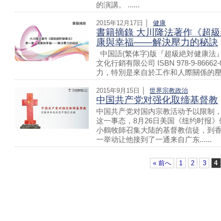
的演講。 ......
2015年12月17日 │
健康
書籍摘錄 大川隆法著作《超級
康與幸福——解決壓力的秘訣
中国語(繁体字)版『超級絶対健康法』 著者
文化行銷有限公司 ISBN 978-9-866
力，特別是來自於工作和人際關係的壓力。身
2015年9月15日 │
世界
宗教
政治
中国共产党对强化取缔基督教
中国共产党对国内宗教活动予以限制，
这一事态，8月26日美国《纽约时报》
小鶴牧師召集大陆的基督教信徒，到
一举动让他接到了一通来自广东......
« 前へ
1
2
3
4