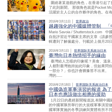
圍繞著某遊戲的角色，在香港引起了抗
了此則新聞。 那個角色就是Pocket M
活躍於主人公的合作夥伴的角色。在有數的Pock
2016年3月11日 │
世界
政治
越趨強化的中國媒體管制 「
Mario Savoia / Shutterstoc
自批評習近平國家主席的文章（請參
輯遭到了解僱處分。刊載於上個月20日報紙
2016年3月1日 │
世界
国际关系
政治
日本
臺灣向日本熱情招手的緣由
臺灣給人怎樣的印象呢？美食、溫泉
人都對臺灣抱持如此印象，但如果問
一部分？」你也許會猶豫答不出來。 
灣的......
2016年2月18日 │
世界
国际关系
政治
日本
中國偽造軍事演習的報道 為
日本也應該做出相應的援助
1月22日的產經新聞報道說,有關中國
的中國軍隊所舉行的大規模軍事演習做了
國軍隊實施的冬季訓練與實體有所不符