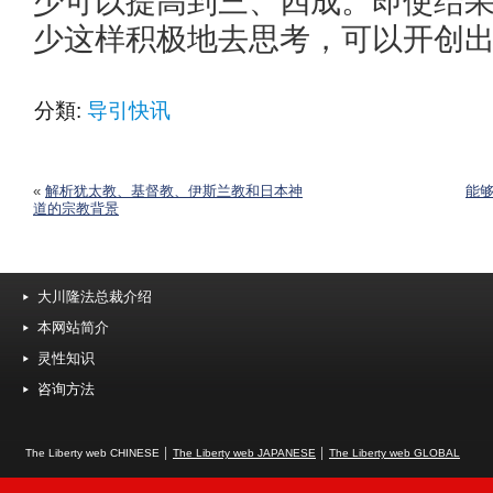
少可以提高到三、四成。即使结
少这样积极地去思考，可以开创
分類:
导引快讯
«
解析犹太教、基督教、伊斯兰教和日本神
能
道的宗教背景
大川隆法总裁介绍
本网站简介
灵性知识
咨询方法
The Liberty web CHINESE │
The Liberty web JAPANESE
│
The Liberty web GLOBAL