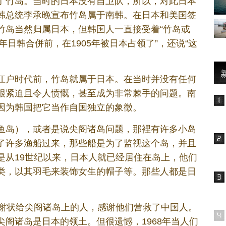
了竹岛。当时的日本没有自卫队，所以，对此日本
韩总统李承晚宣布竹岛属于南韩。在日本和美国签
竹岛当然归属日本，但韩国人一直接受着“竹岛或
年日韩合併前，在1905年被日本占领了”，还说“这
江户时代前，竹岛就属于日本。在当时并没有任何
很紧迫且令人愤慨，甚至成为非常棘手的问题。南
因为韩国把它当作自国独立的象徵。
鱼岛），或者是说尖阁诸岛问题，那裡有许多小岛
了许多渔船过来，那些船是为了监视这个岛，并且
是从19世纪以来，日本人就已经居住在岛上，他们
类，以其羽毛来装饰女生的帽子等。那些人都是日
感谢状给尖阁诸岛上的人，感谢他们营救了中国人。
阁诸岛是日本的领土。但很遗憾，1968年当人们