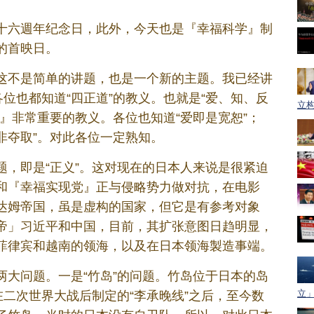
十六週年纪念日，此外，今天也是『幸福科学』制
的首映日。
这不是简单的讲题，也是一个新的主题。我已经讲
各位也都知道“四正道”的教义。也就是“爱、知、反
立构
』非常重要的教义。各位也知道“爱即是宽恕”；
而非夺取”。对此各位一定熟知。
题，即是“正义”。这对现在的日本人来说是很紧迫
和『幸福实现党』正与侵略势力做对抗，在电影
达姆帝国，虽是虚构的国家，但它是有参考对象
帝」习近平和中国，目前，其扩张意图日趋明显，
菲律宾和越南的领海，以及在日本领海製造事端。
两大问题。一是“竹岛”的问题。竹岛位于日本的岛
立」
在二次世界大战后制定的“李承晚线”之后，至今数