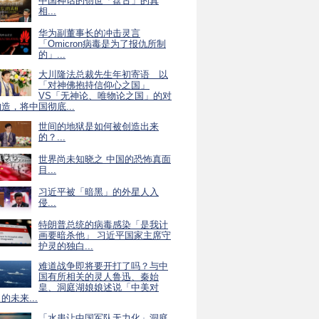
中国神话的创世「盘古」的真
相...
华为副董事长的冲击灵言
「Omicron病毒是为了报仇所制
的」...
大川隆法总裁先生年初寄语 以
「对神佛抱持信仰心之国」
VS「无神论、唯物论之国」的对
造，将中国彻底...
世间的地狱是如何被创造出来
的？...
世界尚未知晓之 中国的恐怖真面
目...
习近平被「暗黑」的外星人入
侵...
特朗普总统的病毒感染「是我计
画要暗杀他」 习近平国家主席守
护灵的独白...
难道战争即将要开打了吗？与中
国有所相关的灵人鲁迅、秦始
皇、洞庭湖娘娘述说「中美对
的未来...
「水患让中国军队无力化」洞庭