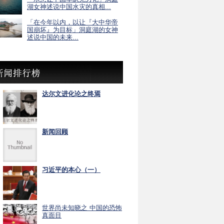
湖女神述说中国水灾的真相...
「在今年以内，以让『大中华帝
国崩坏』为目标」洞庭湖的女神
述说中国的未来...
达尔文进化论之终焉
新闻回顾
习近平的本心（一）
世界尚未知晓之 中国的恐怖
真面目